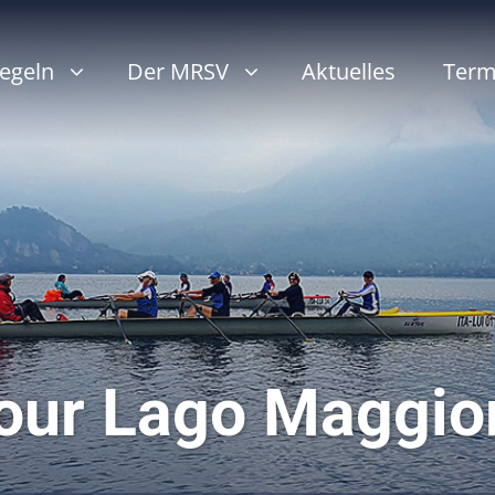
egeln
Der MRSV
Aktuelles
Term
our Lago Maggio