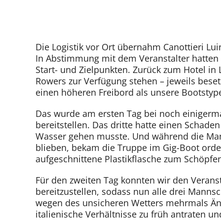
Die Logistik vor Ort übernahm Canottieri Lui
In Abstimmung mit dem Veranstalter hatten w
Start- und Zielpunkten. Zurück zum Hotel in 
Rowers zur Verfügung stehen – jeweils besetz
einen höheren Freibord als unsere Bootstype
Das wurde am ersten Tag bei noch einigerma
bereitstellen. Das dritte hatte einen Schad
Wasser gehen musste. Und während die Man
blieben, bekam die Truppe im Gig-Boot orden
aufgeschnittene Plastikflasche zum Schöpf
Für den zweiten Tag konnten wir den Verans
bereitzustellen, sodass nun alle drei Manns
wegen des unsicheren Wetters mehrmals Ände
italienische Verhältnisse zu früh antraten u