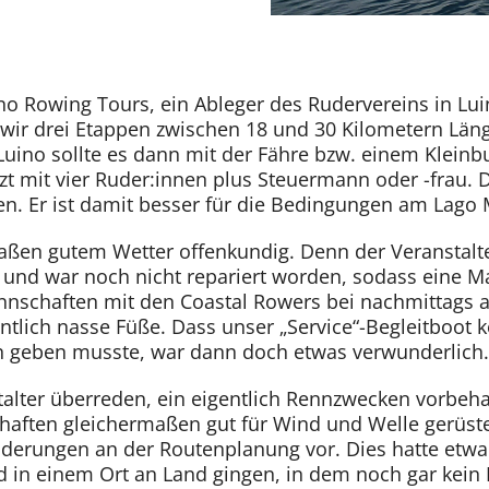
no Rowing Tours, ein Ableger des Rudervereins in Lui
ir drei Etappen zwischen 18 und 30 Kilometern Länge
Luino sollte es dann mit der Fähre bzw. einem Kleinb
t mit vier Ruder:innen plus Steuermann oder -frau. De
n. Er ist damit besser für die Bedingungen am Lago 
ßen gutem Wetter offenkundig. Denn der Veranstalte
en und war noch nicht repariert worden, sodass eine 
nschaften mit den Coastal Rowers bei nachmittags 
tlich nasse Füße. Dass unser „Service“-Begleitboot k
en geben musste, war dann doch etwas verwunderlich.
talter überreden, ein eigentlich Rennzwecken vorbeh
chaften gleichermaßen gut für Wind und Welle gerüste
rungen an der Routenplanung vor. Dies hatte etwa z
nd in einem Ort an Land gingen, in dem noch gar kein