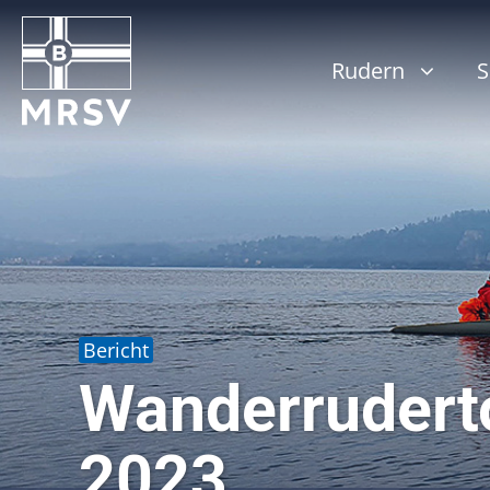
Zum
Inhalt
springen
Rudern
S
Bericht
Wanderrudert
2023