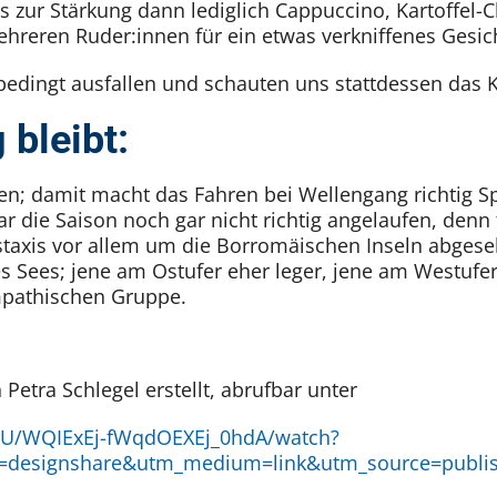
 zur Stärkung dann lediglich Cappuccino, Kartoffel-C
ehreren Ruder:innen für ein etwas verkniffenes Gesich
bedingt ausfallen und schauten uns stattdessen das K
 bleibt:
n; damit macht das Fahren bei Wellengang richtig Spa
ar die Saison noch gar nicht richtig angelaufen, denn 
tstaxis vor allem um die Borromäischen Inseln abgese
s Sees; jene am Ostufer eher leger, jene am Westufe
mpathischen Gruppe.
tra Schlegel erstellt, abrufbar unter
7U/WQIExEj-fWqdOEXEj_0hdA/watch?
designshare&utm_medium=link&utm_source=publis