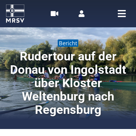
Zum
Inhalt
springen
Togg
Navi
Home
Bericht
Rudern
Rudertour auf der
Donau von Ingolstadt
Segeln
über Kloster
Der MRSV
Weltenburg nach
Aktuelles
Regensburg
Termine