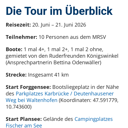
Kontakt
Die Tour im Überblick
SUCHE
NACH:
Reisezeit:
20. Juni – 21. Juni 2026
Teilnehmer:
10 Personen aus dem MRSV
Boote:
1 mal 4+, 1 mal 2+, 1 mal 2 ohne,
gemietet von den Ruderfreunden Königswinkel
(Ansprechpartnerin Bettina Odenwäller)
Strecke:
Insgesamt 41 km
Start Forggensee:
Bootsliegeplatz in der Nähe
des
Parkplatzes Karbrücke / Deutenhausener
Weg bei Waltenhofen
(Koordinaten: 47.591779,
10.743600)
Start Plansee:
Gelände des
Campingplatzes
Fischer am See