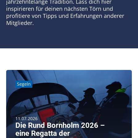
Kontakt
jahrzehntelange Tradition. Lass dich hier
inspirieren für deinen nächsten Törn und
profitiere von Tipps und Erfahrungen anderer
SUCHE
Mitglieder.
NACH:
Segeln
11.07.2026
Die Rund Bornholm 2026 –
eine Regatta der