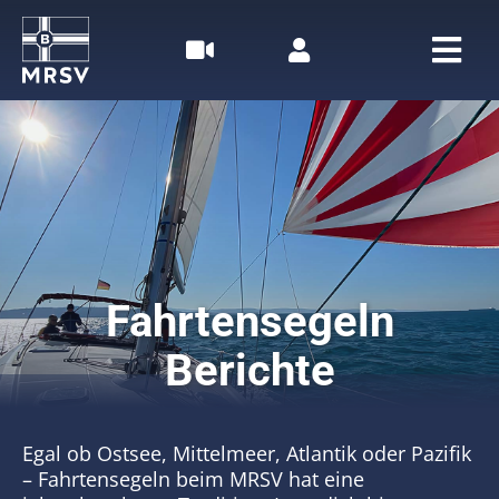
Zum
Inhalt
springen
Togg
Navi
Home
Rudern
Segeln
Fahrtensegeln
Der MRSV
Berichte
Aktuelles
Termine
Egal ob Ostsee, Mittelmeer, Atlantik oder Pazifik
– Fahrtensegeln beim MRSV hat eine