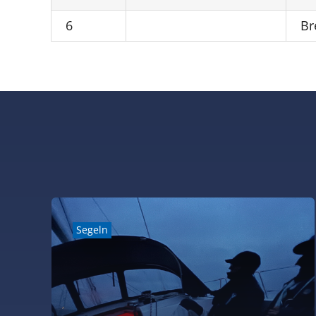
6
Br
Segeln