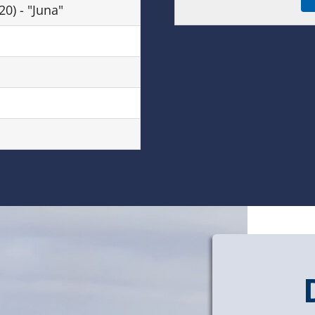
20) - "Juna"