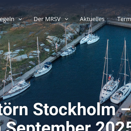
egeln
Der MRSV
Aktuelles
Term
törn Stockholm –
 September 202