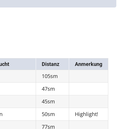
ucht
Distanz
Anmerkung
105sm
47sm
45sm
n
50sm
Highlight!
77sm