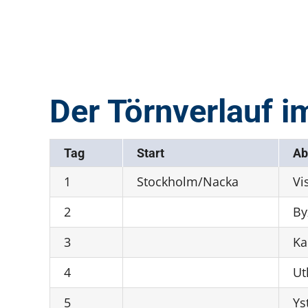
Der Törnverlauf i
Tag
Start
Ab
1
Stockholm/Nacka
Vi
2
By
3
Ka
4
Ut
5
Ys