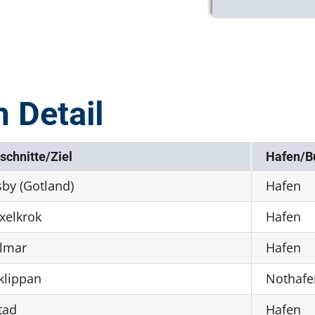
m Detail
schnitte/Ziel
Hafen/B
sby (Gotland)
Hafen
xelkrok
Hafen
lmar
Hafen
klippan
Nothafe
tad
Hafen