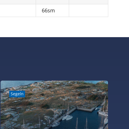
66sm
Segeln