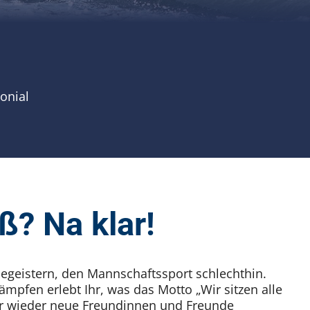
onial
ß? Na klar!
geistern, den Mannschaftssport schlechthin.
mpfen erlebt Ihr, was das Motto „Wir sitzen alle
er wieder neue Freundinnen und Freunde