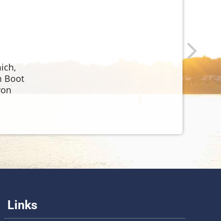
ich,
m Boot
Ne
von
xt