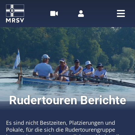
Zum
Inhalt
springen
Togg
Navi
Home
Rudern
Segeln
Der MRSV
Rudertouren Berichte
Aktuelles
Termine
Es sind nicht Bestzeiten, Platzierungen und
Pokale, für die sich die Rudertourengruppe