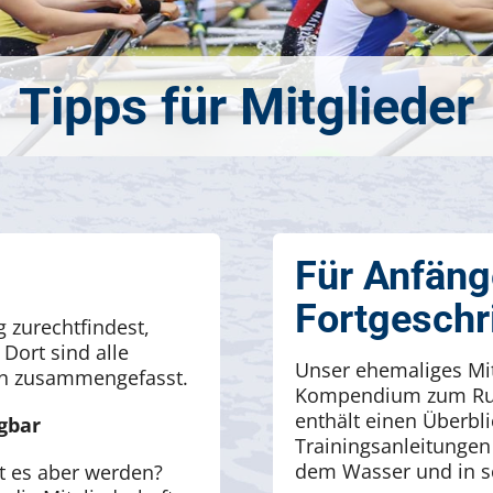
Für Anfäng
Fortgeschr
 zurechtfindest,
Dort sind alle
Unser ehemaliges Mit
en zusammengefasst.
Kompendium zum Rud
enthält einen Überbli
gbar
Trainingsanleitungen
dem Wasser und in sc
st es aber werden?