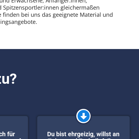
 und Erwachsene, Anfänger:innen,
d Spitzensportler:innen gleichermaßen
e finden bei uns das geeignete Material und
ningsangebote.
zu?
ch für
Du bist ehrgeizig, willst an