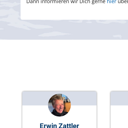
Dann informieren wir Dich gerne
hier
über
Erwin Zattler