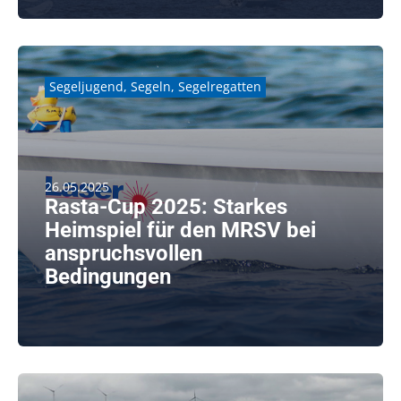
weiterlesen
Segeljugend
,
Segeln
,
Segelregatten
26.05.2025
Rasta-Cup 2025: Starkes
Heimspiel für den MRSV bei
anspruchsvollen
Bedingungen
Am 24. und 25. Mai 2025 fand beim MRSV der [...]
weiterlesen