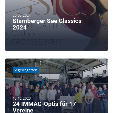
20.05.2024
Starnberger See Classics
2024
ZEITLOSE ÄSTHETIK, KLASSISCHER STIL UND
FASZINIERENDER SPORT. Herzlich willkommen zur [...]
weiterlesen
Segelregatten
15.12.2023
24 IMMAC-Optis für 17
Vereine