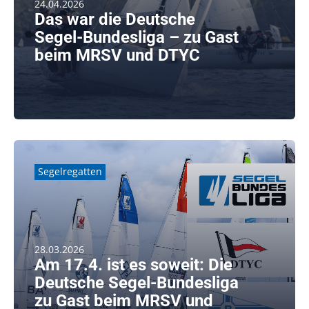
24.04.2026
Das war die Deutsche
Segel-Bundesliga – zu Gast
beim MRSV und DTYC
Zur Bildergalerie Ein ausführlicher Bericht und weitere
Bilder folgen
weiterlesen
Segelregatten
28.03.2026
Am 17.4. ist es soweit: Die
Deutsche Segel-Bundesliga
zu Gast beim MRSV und