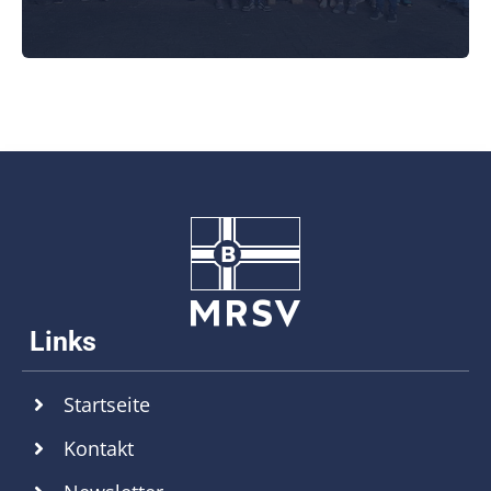
weiterlesen
Startseite
Kontakt