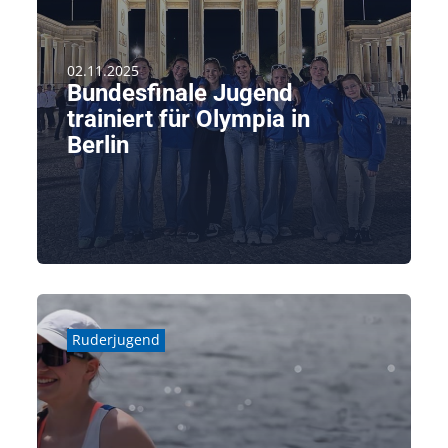
02.11.2025
Bundesfinale Jugend
trainiert für Olympia in
Berlin
Nach einer guten Woche Training mit Thomas
Thallmair ging’s für [...]
weiterlesen
Ruderjugend