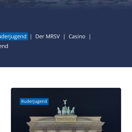
uderjugend
Der MRSV
Casino
end
Ruderjugend