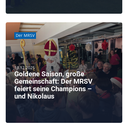
weiterlesen
Der MRSV
13.12.2025
Goldene Saison, große
Gemeinschaft: Der MRSV
feiert seine Champions –
und Nikolaus
Die Siegerfeier am 06.12.2025 im MRSV war auch dieses
Jahr [...]
weiterlesen