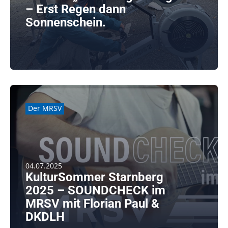
– Erst Regen dann
Sonnenschein.
Viele begeisterte junge Ergo-Fahrer:innen mit
liebevoller Anleitung und ein tolles [...]
weiterlesen
Der MRSV
04.07.2025
KulturSommer Starnberg
2025 – SOUNDCHECK im
MRSV mit Florian Paul &
DKDLH