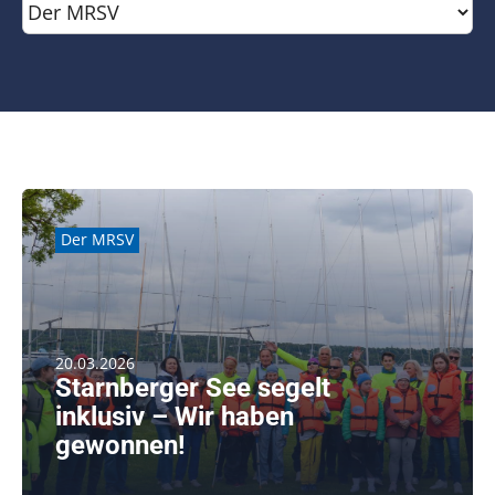
Kontakt
SUCHE
NACH:
Der MRSV
20.03.2026
Starnberger See segelt
inklusiv – Wir haben
gewonnen!
Jugendföderpreis für das Kooperationsprojekt MRSV /
BYC / DTYC Wir [...]