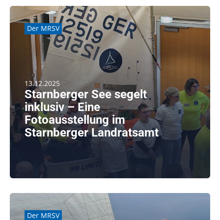
Der MRSV
13.12.2025
Starnberger See segelt
inklusiv – Eine
Fotoausstellung im
Starnberger Landratsamt
Der Fotograf Andreas Hein hat in seinen Fotos
unvergessliche Momente [...]
weiterlesen
Der MRSV