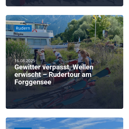
weiterlesen
Rudern
16.08.2025
Gewitter verpasst, Wellen
erwischt – Rudertour am
Forggensee
Samstag, 16. August 2025. Während draußen der Regen
in Strömen [...]
weiterlesen