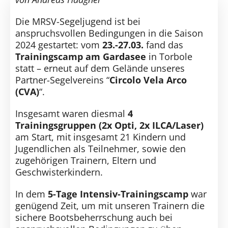
Kontakt
Die MRSV-Segeljugend ist bei
SUCHE
anspruchsvollen Bedingungen in die Saison
NACH:
2024 gestartet: vom
23.-27.03.
fand das
Trainingscamp am Gardasee
in Torbole
statt – erneut auf dem Gelände unseres
Partner-Segelvereins “
Circolo Vela Arco
(CVA)
“.
Insgesamt waren diesmal
4
Trainingsgruppen (2x Opti, 2x ILCA/Laser)
am Start, mit insgesamt 21 Kindern und
Jugendlichen als Teilnehmer, sowie den
zugehörigen Trainern, Eltern und
Geschwisterkindern.
In dem
5-Tage Intensiv-Trainingscamp
war
genügend Zeit, um mit unseren Trainern die
sichere Bootsbeherrschung auch bei