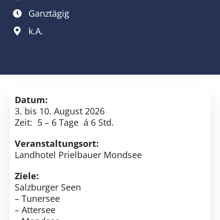
Kontakt
Ganztägig
SUCHE
k.A.
NACH:
Datum:
3. bis 10. August 2026
Zeit: 5 – 6 Tage á 6 Std.
Veranstaltungsort:
Landhotel Prielbauer Mondsee
Ziele:
Salzburger Seen
– Tunersee
– Attersee