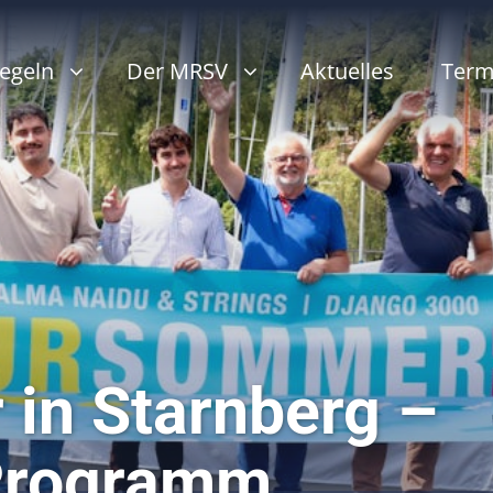
egeln
Der MRSV
Aktuelles
Term
in Starnberg –
Programm