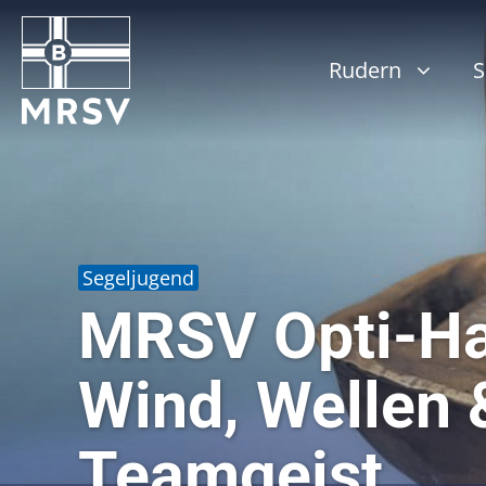
Zum
Inhalt
springen
Rudern
S
Segeljugend
MRSV Opti-Ha
Wind, Wellen 
Teamgeist