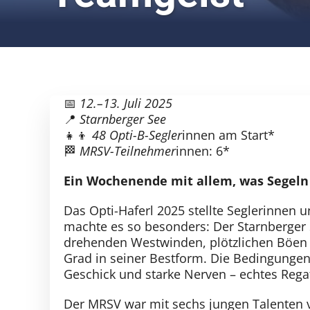
📅
12.–13. Juli 2025
📍
Starnberger See
👧👦
48 Opti-B-Segler
innen am Start*
🏁
MRSV-Teilnehmer
innen: 6*
Ein Wochenende mit allem, was Segel
Das Opti-Haferl 2025 stellte Seglerinnen 
machte es so besonders: Der Starnberger 
drehenden Westwinden, plötzlichen Böen 
Grad in seiner Bestform. Die Bedingungen 
Geschick und starke Nerven – echtes Rega
Der MRSV war mit sechs jungen Talenten v