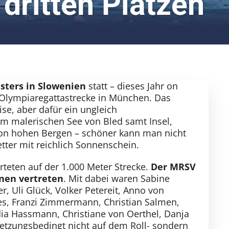
dritten Plätzen
ters in Slowenien
statt – dieses Jahr on
 Olympiaregattastrecke in München. Das
ise, aber dafür ein ungleich
m malerischen See von Bled samt Insel,
on hohen Bergen – schöner kann man nicht
ter mit reichlich Sonnenschein.
teten auf der 1.000 Meter Strecke.
Der MRSV
nen vertreten
. Mit dabei waren Sabine
 Uli Glück, Volker Petereit, Anno von
es, Franzi Zimmermann, Christian Salmen,
dia Hassmann, Christiane von Oerthel, Danja
letzungsbedingt nicht auf dem Roll- sondern