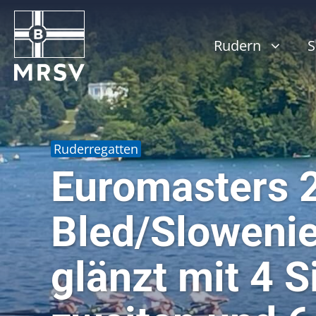
Zum
Inhalt
springen
Rudern
S
Ruderregatten
Euromasters 
Bled/Sloweni
glänzt mit 4 S