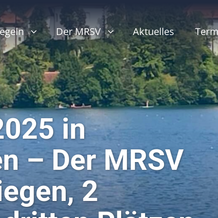
egeln
Der MRSV
Aktuelles
Term
2025 in
en – Der MRSV
iegen, 2