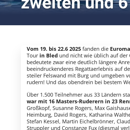
zweiten und 6 
Vom 19. bis 22.6 2025
fanden die
Euromas
Tour
in Bled
und nicht wie üblich auf der
bedeutete zwar eine deutlich längere Anre
beeindruckenderes Regattaerlebnis auf de
steiler Felswand mit Burg und umgeben v
rudern! Und das obendrein bei bestem Wet
Über 1.500 Teilnehmer aus 33 Ländern star
war mit 16 Masters-Ruderern in 23 Ren
Großkopf, Susanne Rogers, Max Gaishauser,
Heimburg, David Rogers, Katharina Walth
Stefan Kessel, Martin Eichelbrönner, Clau
Struppler und Constanze Fux (diesmal ver